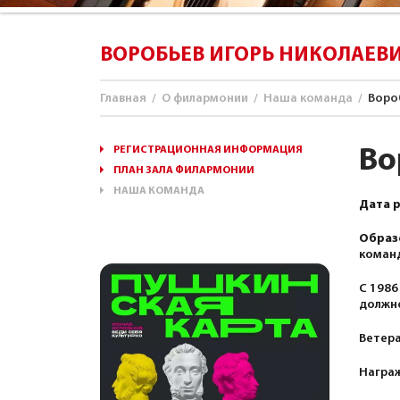
ВОРОБЬЕВ ИГОРЬ НИКОЛАЕВ
Главная
/
О филармонии
/
Наша команда
/
Воро
РЕГИСТРАЦИОННАЯ ИНФОРМАЦИЯ
Во
ПЛАН ЗАЛА ФИЛАРМОНИИ
НАША КОМАНДА
Дата 
Образ
коман
С 1986
должн
Ветера
Награж