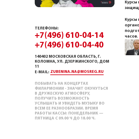
Курсы
защище
Курсы 
органо
ТЕЛЕФОНЫ:
подгот
+7(496) 610-04-14
часов.
+7(496) 610-04-40
140402 МОСКОВСКАЯ ОБЛАСТЬ, Г.
КОЛОМНА, УЛ. ДЗЕРЖИНСКОГО, ДОМ
11
ZUBENINA.NA@MOSREG.RU
E-MAIL:
ПОБЫВАТЬ НА КОНЦЕРТАХ
ФИЛАРМОНИИ - ЗНАЧИТ ОКУНУТЬСЯ
В ДРУЖЕСКУЮ АТМОСФЕРУ,
ПОЛУЧИТЬ ВОЗМОЖНОСТЬ
УСЛЫШАТЬ И УВИДЕТЬ МУЗЫКУ ВО
ВСЕМ ЕЕ РАЗНООБРАЗИИ. ВРЕМЯ
РАБОТЫ КАССЫ: ПОНЕДЕЛЬНИК —
ПЯТНИЦА С 09.00 Ч ДО 18.00 Ч.