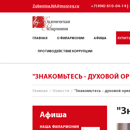
Zubenina.NA@mosreg.ru
+7(496) 610-04-14 | 
ГЛАВНАЯ
О ФИЛАРМОНИИ
АФИША
КУПИТЬ
ПРОТИВОДЕЙСТВИЕ КОРРУПЦИИ
"ЗНАКОМЬТЕСЬ - ДУХОВОЙ ОР
Главная
/
Новости
/
"Знакомьтесь - духовой орк
"З
Афиша
НАША ФИЛАРМОНИЯ