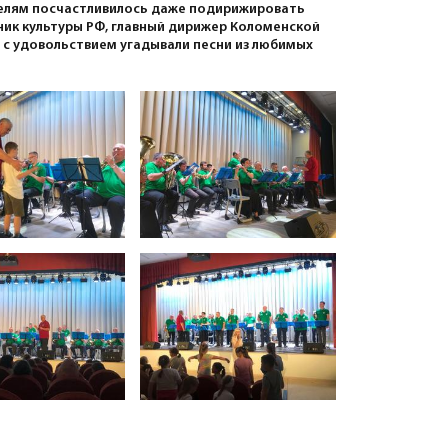
телям посчастливилось даже подирижировать
ик культуры РФ, главный дирижер Коломенской
 с удовольствием угадывали песни из любимых