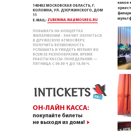
какое 
140402 МОСКОВСКАЯ ОБЛАСТЬ, Г.
оркест
КОЛОМНА, УЛ. ДЗЕРЖИНСКОГО, ДОМ
филарм
11
мультф
ZUBENINA.NA@MOSREG.RU
E-MAIL:
ПОБЫВАТЬ НА КОНЦЕРТАХ
ФИЛАРМОНИИ - ЗНАЧИТ ОКУНУТЬСЯ
В ДРУЖЕСКУЮ АТМОСФЕРУ,
ПОЛУЧИТЬ ВОЗМОЖНОСТЬ
УСЛЫШАТЬ И УВИДЕТЬ МУЗЫКУ ВО
ВСЕМ ЕЕ РАЗНООБРАЗИИ. ВРЕМЯ
РАБОТЫ КАССЫ: ПОНЕДЕЛЬНИК —
ПЯТНИЦА С 09.00 Ч ДО 18.00 Ч.
ОН-ЛАЙН КАССА:
покупайте билеты
не выходя из дома!