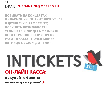
11
ZUBENINA.NA@MOSREG.RU
E-MAIL:
ПОБЫВАТЬ НА КОНЦЕРТАХ
ФИЛАРМОНИИ - ЗНАЧИТ ОКУНУТЬСЯ
В ДРУЖЕСКУЮ АТМОСФЕРУ,
ПОЛУЧИТЬ ВОЗМОЖНОСТЬ
УСЛЫШАТЬ И УВИДЕТЬ МУЗЫКУ ВО
ВСЕМ ЕЕ РАЗНООБРАЗИИ. ВРЕМЯ
РАБОТЫ КАССЫ: ПОНЕДЕЛЬНИК —
ПЯТНИЦА С 09.00 Ч ДО 18.00 Ч.
ОН-ЛАЙН КАССА:
покупайте билеты
не выходя из дома!