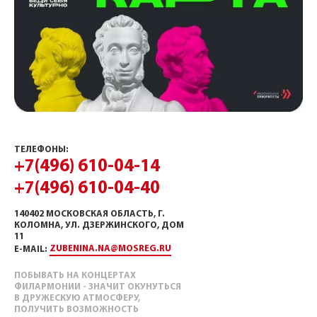
ТЕЛЕФОНЫ:
+7(496) 610-04-14
+7(496) 610-04-40
140402 МОСКОВСКАЯ ОБЛАСТЬ, Г.
КОЛОМНА, УЛ. ДЗЕРЖИНСКОГО, ДОМ
11
ZUBENINA.NA@MOSREG.RU
E-MAIL:
ПОБЫВАТЬ НА КОНЦЕРТАХ
ФИЛАРМОНИИ - ЗНАЧИТ ОКУНУТЬСЯ
В ДРУЖЕСКУЮ АТМОСФЕРУ,
ПОЛУЧИТЬ ВОЗМОЖНОСТЬ