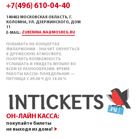
+7(496) 610-04-40
140402 МОСКОВСКАЯ ОБЛАСТЬ, Г.
КОЛОМНА, УЛ. ДЗЕРЖИНСКОГО, ДОМ
11
ZUBENINA.NA@MOSREG.RU
E-MAIL:
ПОБЫВАТЬ НА КОНЦЕРТАХ
ФИЛАРМОНИИ - ЗНАЧИТ ОКУНУТЬСЯ
В ДРУЖЕСКУЮ АТМОСФЕРУ,
ПОЛУЧИТЬ ВОЗМОЖНОСТЬ
УСЛЫШАТЬ И УВИДЕТЬ МУЗЫКУ ВО
ВСЕМ ЕЕ РАЗНООБРАЗИИ. ВРЕМЯ
РАБОТЫ КАССЫ: ПОНЕДЕЛЬНИК —
ПЯТНИЦА С 09.00 Ч ДО 18.00 Ч.
ОН-ЛАЙН КАССА:
покупайте билеты
не выходя из дома!