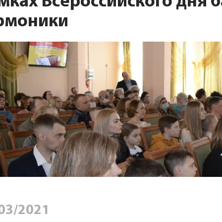
мках Всероссийского дня б
рмоники
03/2021