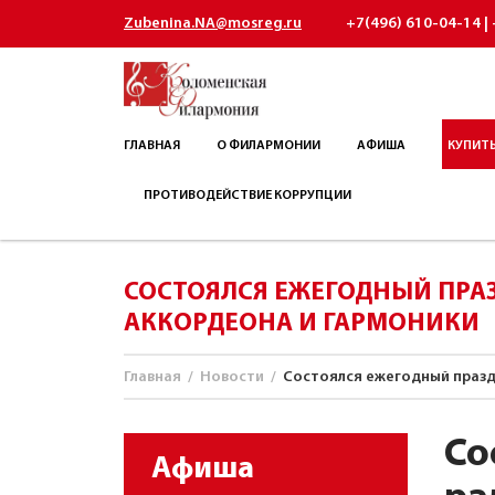
Zubenina.NA@mosreg.ru
+7(496) 610-04-14 | 
ГЛАВНАЯ
О ФИЛАРМОНИИ
АФИША
КУПИТЬ
ПРОТИВОДЕЙСТВИЕ КОРРУПЦИИ
СОСТОЯЛСЯ ЕЖЕГОДНЫЙ ПРАЗ
АККОРДЕОНА И ГАРМОНИКИ
Главная
/
Новости
/
Состоялся ежегодный праздн
Со
Афиша