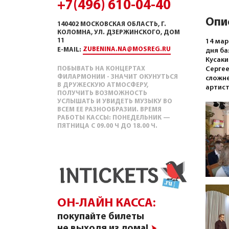
+7(496) 610-04-40
Опи
140402 МОСКОВСКАЯ ОБЛАСТЬ, Г.
КОЛОМНА, УЛ. ДЗЕРЖИНСКОГО, ДОМ
11
14 мар
ZUBENINA.NA@MOSREG.RU
E-MAIL:
дня ба
Кусаки
ПОБЫВАТЬ НА КОНЦЕРТАХ
Сергее
ФИЛАРМОНИИ - ЗНАЧИТ ОКУНУТЬСЯ
сложне
В ДРУЖЕСКУЮ АТМОСФЕРУ,
артист
ПОЛУЧИТЬ ВОЗМОЖНОСТЬ
УСЛЫШАТЬ И УВИДЕТЬ МУЗЫКУ ВО
ВСЕМ ЕЕ РАЗНООБРАЗИИ. ВРЕМЯ
РАБОТЫ КАССЫ: ПОНЕДЕЛЬНИК —
ПЯТНИЦА С 09.00 Ч ДО 18.00 Ч.
ОН-ЛАЙН КАССА:
покупайте билеты
не выходя из дома!