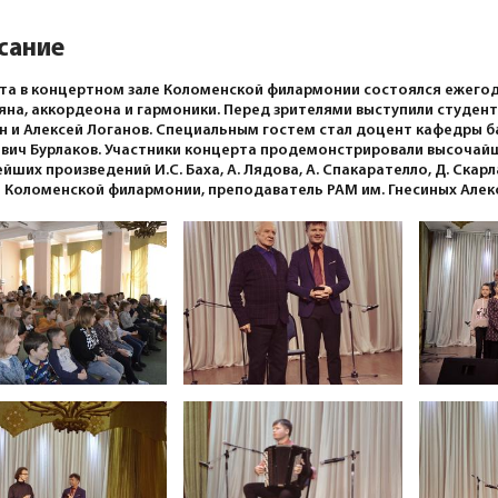
сание
та в концертном зале Коломенской филармонии состоялся ежегод
яна, аккордеона и гармоники. Перед зрителями выступили студен
н и Алексей Логанов. Специальным гостем стал доцент кафедры б
вич Бурлаков. Участники концерта продемонстрировали высочайш
йших произведений И.С. Баха, А. Лядова, А. Спакарателло, Д. Скар
 Коломенской филармонии, преподаватель РАМ им. Гнесиных Алек