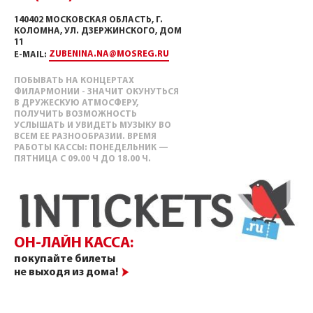
140402 МОСКОВСКАЯ ОБЛАСТЬ, Г.
КОЛОМНА, УЛ. ДЗЕРЖИНСКОГО, ДОМ
11
ZUBENINA.NA@MOSREG.RU
E-MAIL:
ПОБЫВАТЬ НА КОНЦЕРТАХ
ФИЛАРМОНИИ - ЗНАЧИТ ОКУНУТЬСЯ
В ДРУЖЕСКУЮ АТМОСФЕРУ,
ПОЛУЧИТЬ ВОЗМОЖНОСТЬ
УСЛЫШАТЬ И УВИДЕТЬ МУЗЫКУ ВО
ВСЕМ ЕЕ РАЗНООБРАЗИИ. ВРЕМЯ
РАБОТЫ КАССЫ: ПОНЕДЕЛЬНИК —
ПЯТНИЦА С 09.00 Ч ДО 18.00 Ч.
ОН-ЛАЙН КАССА:
покупайте билеты
не выходя из дома!