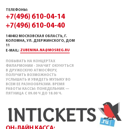
ТЕЛЕФОНЫ:
+7(496) 610-04-14
+7(496) 610-04-40
140402 МОСКОВСКАЯ ОБЛАСТЬ, Г.
КОЛОМНА, УЛ. ДЗЕРЖИНСКОГО, ДОМ
11
ZUBENINA.NA@MOSREG.RU
E-MAIL:
ПОБЫВАТЬ НА КОНЦЕРТАХ
ФИЛАРМОНИИ - ЗНАЧИТ ОКУНУТЬСЯ
В ДРУЖЕСКУЮ АТМОСФЕРУ,
ПОЛУЧИТЬ ВОЗМОЖНОСТЬ
УСЛЫШАТЬ И УВИДЕТЬ МУЗЫКУ ВО
ВСЕМ ЕЕ РАЗНООБРАЗИИ. ВРЕМЯ
РАБОТЫ КАССЫ: ПОНЕДЕЛЬНИК —
ПЯТНИЦА С 09.00 Ч ДО 18.00 Ч.
ОН-ЛАЙН КАССА: