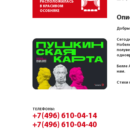
РАСПОЛОЖИЛАСЬ
В КРАСИВОМ
ОСОБНЯКЕ
Опи
Добрый
Сегодн
Нобеле
полуве
одновр
Белле 
нам.
Стихи 
ТЕЛЕФОНЫ:
+7(496) 610-04-14
+7(496) 610-04-40