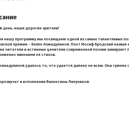
сание
 день, наши дорогие зрители!
я нашу программу мы посвящаем одной из самых талантливых поэ
вской премии – Белле Ахмадулиной. Поэт Иосиф Бродский назвал 
ка читатели и истинные ценители современной поэзии замирают
еменно явлением её стихов.
Ахмадулиной удалось то, что удается далеко не всем. Она сумела 
прозвучат в исполнении Валентины Ляпухиной.