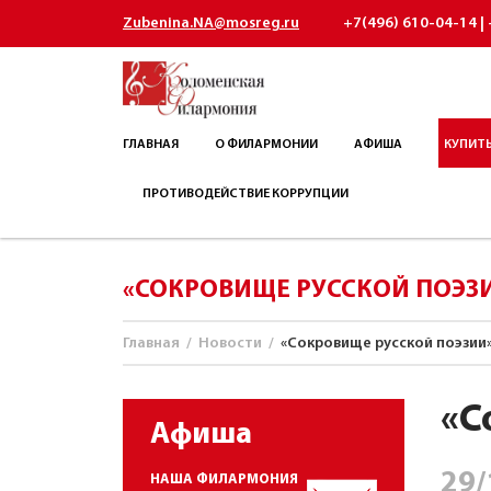
Zubenina.NA@mosreg.ru
+7(496) 610-04-14 | 
ГЛАВНАЯ
О ФИЛАРМОНИИ
АФИША
КУПИТЬ
ПРОТИВОДЕЙСТВИЕ КОРРУПЦИИ
«СОКРОВИЩЕ РУССКОЙ ПОЭЗ
Главная
/
Новости
/
«Сокровище русской поэзии
«С
Афиша
29/
НАША ФИЛАРМОНИЯ