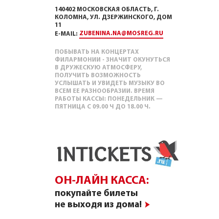
140402 МОСКОВСКАЯ ОБЛАСТЬ, Г.
КОЛОМНА, УЛ. ДЗЕРЖИНСКОГО, ДОМ
11
ZUBENINA.NA@MOSREG.RU
E-MAIL:
ПОБЫВАТЬ НА КОНЦЕРТАХ
ФИЛАРМОНИИ - ЗНАЧИТ ОКУНУТЬСЯ
В ДРУЖЕСКУЮ АТМОСФЕРУ,
ПОЛУЧИТЬ ВОЗМОЖНОСТЬ
УСЛЫШАТЬ И УВИДЕТЬ МУЗЫКУ ВО
ВСЕМ ЕЕ РАЗНООБРАЗИИ. ВРЕМЯ
РАБОТЫ КАССЫ: ПОНЕДЕЛЬНИК —
ПЯТНИЦА С 09.00 Ч ДО 18.00 Ч.
ОН-ЛАЙН КАССА:
покупайте билеты
не выходя из дома!