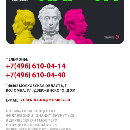
ТЕЛЕФОНЫ:
+7(496) 610-04-14
+7(496) 610-04-40
140402 МОСКОВСКАЯ ОБЛАСТЬ, Г.
КОЛОМНА, УЛ. ДЗЕРЖИНСКОГО, ДОМ
11
ZUBENINA.NA@MOSREG.RU
E-MAIL:
ПОБЫВАТЬ НА КОНЦЕРТАХ
ФИЛАРМОНИИ - ЗНАЧИТ ОКУНУТЬСЯ
В ДРУЖЕСКУЮ АТМОСФЕРУ,
ПОЛУЧИТЬ ВОЗМОЖНОСТЬ
УСЛЫШАТЬ И УВИДЕТЬ МУЗЫКУ ВО