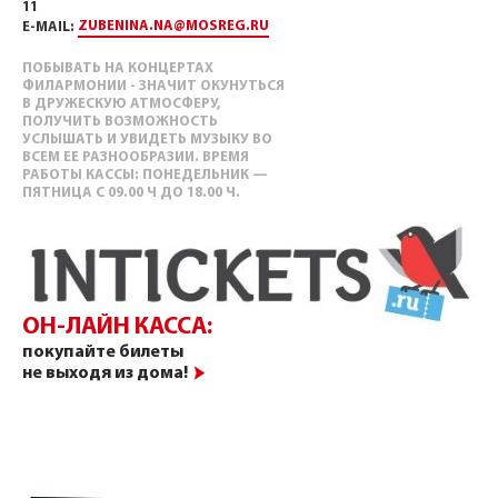
11
ZUBENINA.NA@MOSREG.RU
E-MAIL:
ПОБЫВАТЬ НА КОНЦЕРТАХ
ФИЛАРМОНИИ - ЗНАЧИТ ОКУНУТЬСЯ
В ДРУЖЕСКУЮ АТМОСФЕРУ,
ПОЛУЧИТЬ ВОЗМОЖНОСТЬ
УСЛЫШАТЬ И УВИДЕТЬ МУЗЫКУ ВО
ВСЕМ ЕЕ РАЗНООБРАЗИИ. ВРЕМЯ
РАБОТЫ КАССЫ: ПОНЕДЕЛЬНИК —
ПЯТНИЦА С 09.00 Ч ДО 18.00 Ч.
ОН-ЛАЙН КАССА:
покупайте билеты
не выходя из дома!