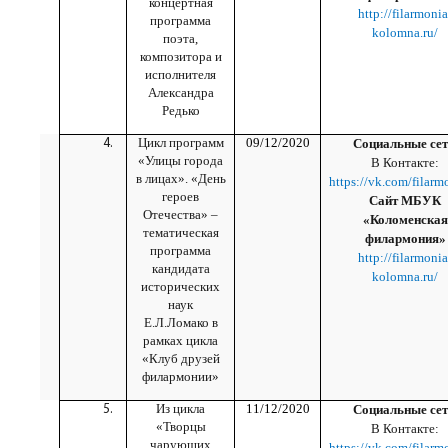
концертная
http://filarmonia
программа
kolomna.ru/
поэта,
композитора и
исполнителя
Александра
Редько
Цикл программ
09/12/2020
Социальные сет
«Улицы города
В Контакте:
в лицах». «День
https://vk.com/filarm
героев
Сайт МБУК
Отечества» –
«Коломенская
тематическая
филармония»
программа
http://filarmonia
кандидата
kolomna.ru/
исторических
наук
Е.Л.Ломако в
рамках цикла
«Клуб друзей
филармонии»
Из цикла
11/12/2020
Социальные сет
«Творцы
В Контакте:
чарующих
https://vk.com/filarm