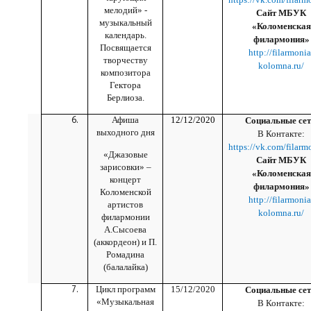
мелодий» -
Сайт МБУК
музыкальный
«Коломенская
календарь.
филармония»
Посвящается
http://filarmonia
творчеству
kolomna.ru/
композитора
Гектора
Берлиоза.
Афиша
12/12/2020
Социальные сет
выходного дня
В Контакте:
https://vk.com/filarm
«Джазовые
Сайт МБУК
зарисовки» –
«Коломенская
концерт
филармония»
Коломенской
http://filarmonia
артистов
kolomna.ru/
филармонии
А.Сысоева
(аккордеон) и П.
Ромадина
(балалайка)
Цикл программ
15/12/2020
Социальные сет
«Музыкальная
В Контакте: