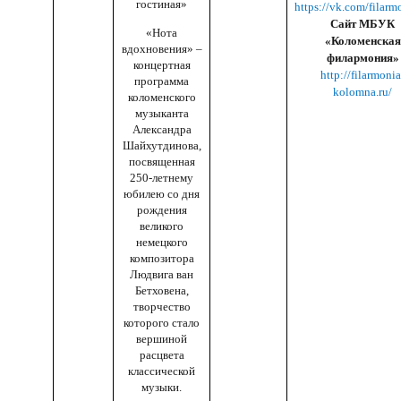
гостиная»
https://vk.com/filarm
Сайт МБУК
«Нота
«Коломенская
вдохновения» –
филармония»
концертная
http://filarmonia
программа
kolomna.ru/
коломенского
музыканта
Александра
Шайхутдинова,
посвященная
250-летнему
юбилею со дня
рождения
великого
немецкого
композитора
Людвига ван
Бетховена,
творчество
которого стало
вершиной
расцвета
классической
музыки.