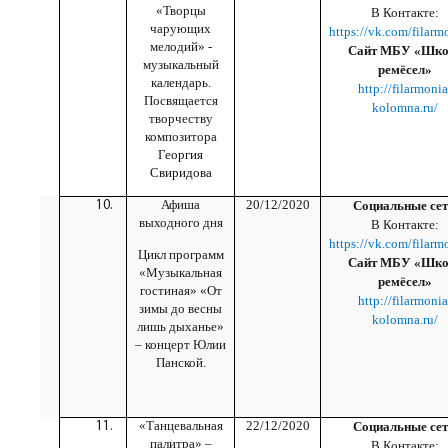
«Творцы
В Контакте:
чарующих
https://vk.com/filarm
мелодий» -
Сайт МБУ «Шко
музыкальный
ремёсел»
календарь.
http://filarmonia
Посвящается
kolomna.ru/
творчеству
композитора
Георгия
Свиридов
а
Афиша
20/12/2020
Социальные сет
выходного дня
В Контакте:
https://vk.com/filarm
Цикл программ
Сайт МБУ «Шко
«Музыкальная
ремёсел»
гостиная» «От
http://filarmonia
зимы до весны
kolomna.ru/
лишь дыханье»
– концерт Юлии
Панской.
«Танцевальная
22/12/2020
Социальные сет
палитра» –
В Контакте: