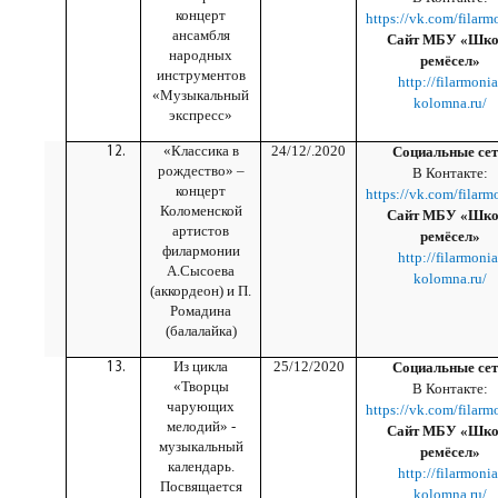
концерт
https://vk.com/filarm
ансамбля
Сайт МБУ «Шко
народных
ремёсел»
инструментов
http://filarmonia
«Музыкальный
kolomna.ru/
экспресс»
«Классика в
24/12/.2020
Социальные сет
рождество» –
В Контакте:
концерт
https://vk.com/filarm
Коломенской
Сайт МБУ «Шко
артистов
ремёсел»
филармонии
http://filarmonia
А.Сысоева
kolomna.ru/
(аккордеон) и П.
Ромадина
(балалайка)
Из цикла
25/12/2020
Социальные сет
«Творцы
В Контакте:
чарующих
https://vk.com/filarm
мелодий» -
Сайт МБУ «Шко
музыкальный
ремёсел»
календарь.
http://filarmonia
Посвящается
kolomna.ru/