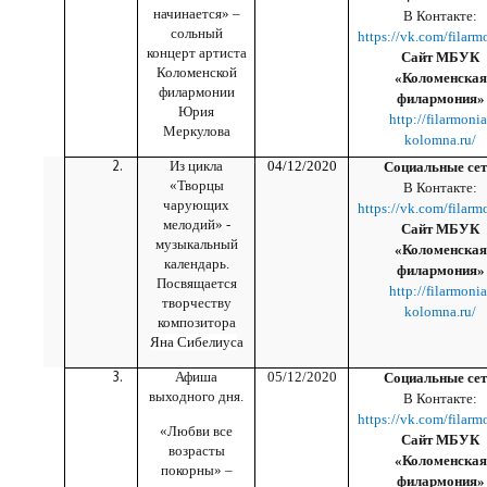
начинается» –
В Контакте:
сольный
https://vk.com/filarm
концерт артиста
Сайт МБУК
Коломенской
«Коломенская
филармонии
филармония»
Юрия
http://filarmonia
Меркулова
kolomna.ru/
Из цикла
04/12/2020
Социальные сет
«Творцы
В Контакте:
чарующих
https://vk.com/filarm
мелодий» -
Сайт МБУК
музыкальный
«Коломенская
календарь.
филармония»
Посвящается
http://filarmonia
творчеству
kolomna.ru/
композитора
Яна Сибелиус
а
Афиша
05/12/2020
Социальные сет
выходного дня.
В Контакте:
https://vk.com/filarm
«Любви все
Сайт МБУК
возрасты
«Коломенская
покорны» –
филармония»