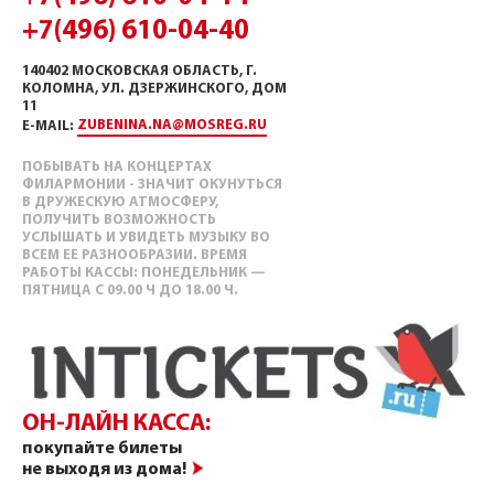
+7(496) 610-04-40
140402 МОСКОВСКАЯ ОБЛАСТЬ, Г.
КОЛОМНА, УЛ. ДЗЕРЖИНСКОГО, ДОМ
11
ZUBENINA.NA@MOSREG.RU
E-MAIL:
ПОБЫВАТЬ НА КОНЦЕРТАХ
ФИЛАРМОНИИ - ЗНАЧИТ ОКУНУТЬСЯ
В ДРУЖЕСКУЮ АТМОСФЕРУ,
ПОЛУЧИТЬ ВОЗМОЖНОСТЬ
УСЛЫШАТЬ И УВИДЕТЬ МУЗЫКУ ВО
ВСЕМ ЕЕ РАЗНООБРАЗИИ. ВРЕМЯ
РАБОТЫ КАССЫ: ПОНЕДЕЛЬНИК —
ПЯТНИЦА С 09.00 Ч ДО 18.00 Ч.
ОН-ЛАЙН КАССА:
покупайте билеты
не выходя из дома!