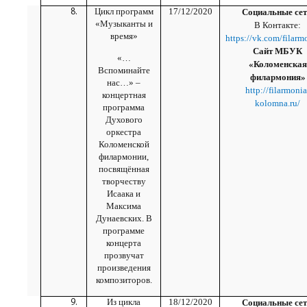
Цикл программ
17/12/2020
Социальные сет
«Музыканты и
В Контакте:
время»
https://vk.com/filarm
Сайт МБУК
«…
«Коломенская
Вспоминайте
филармония»
нас…» –
http://filarmonia
концертная
kolomna.ru/
программа
Духового
оркестра
Коломенской
филармонии,
посвящённая
творчеству
Исаака и
Максима
Дунаевских. В
программе
концерта
прозвучат
произведения
композиторов.
Из цикла
18/12/2020
Социальные сет