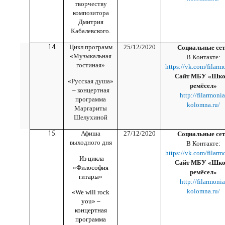
творчеству
композитора
Дмитрия
Кабалевского.
Цикл программ
25/12/2020
Социальные сет
«Музыкальная
В Контакте:
гостиная»
https://vk.com/filarm
Сайт МБУ «Шко
«Русская душа»
ремёсел»
– концертная
http://filarmonia
программа
kolomna.ru/
Маргариты
Шелухиной
Афиша
27/12/2020
Социальные сет
выходного дня
В Контакте:
https://vk.com/filarm
Из цикла
Сайт МБУ «Шко
«Философия
ремёсел»
гитары»
http://filarmonia
kolomna.ru/
«We will rock
you
» –
концертная
программа