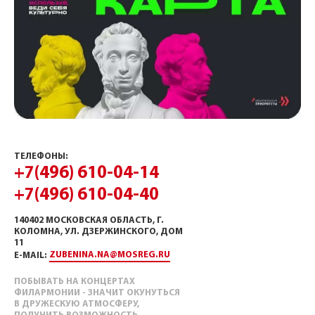
ТЕЛЕФОНЫ:
+7(496) 610-04-14
+7(496) 610-04-40
140402 МОСКОВСКАЯ ОБЛАСТЬ, Г.
КОЛОМНА, УЛ. ДЗЕРЖИНСКОГО, ДОМ
11
ZUBENINA.NA@MOSREG.RU
E-MAIL:
ПОБЫВАТЬ НА КОНЦЕРТАХ
ФИЛАРМОНИИ - ЗНАЧИТ ОКУНУТЬСЯ
В ДРУЖЕСКУЮ АТМОСФЕРУ,