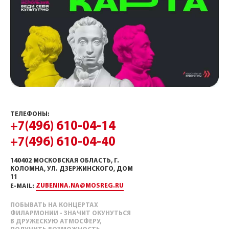
ТЕЛЕФОНЫ:
+7(496) 610-04-14
+7(496) 610-04-40
140402 МОСКОВСКАЯ ОБЛАСТЬ, Г.
КОЛОМНА, УЛ. ДЗЕРЖИНСКОГО, ДОМ
11
ZUBENINA.NA@MOSREG.RU
E-MAIL:
ПОБЫВАТЬ НА КОНЦЕРТАХ
ФИЛАРМОНИИ - ЗНАЧИТ ОКУНУТЬСЯ
В ДРУЖЕСКУЮ АТМОСФЕРУ,