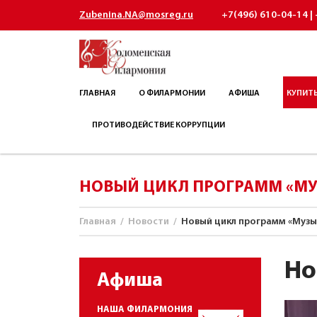
Zubenina.NA@mosreg.ru
+7(496) 610-04-14 | 
ГЛАВНАЯ
О ФИЛАРМОНИИ
АФИША
КУПИТЬ
ПРОТИВОДЕЙСТВИЕ КОРРУПЦИИ
НОВЫЙ ЦИКЛ ПРОГРАММ «МУ
Главная
/
Новости
/
Новый цикл программ «Музы
Но
Афиша
НАША ФИЛАРМОНИЯ