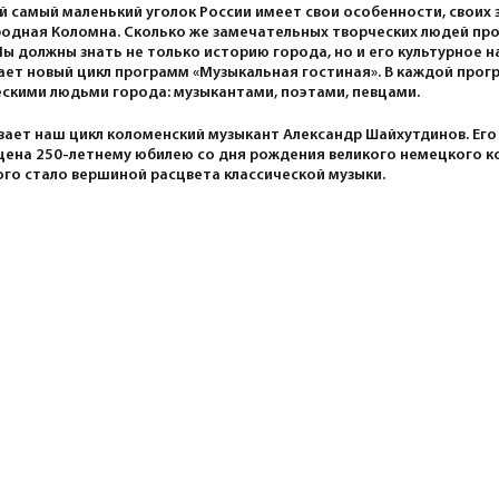
 самый маленький уголок России имеет свои особенности, своих 
одная Коломна. Сколько же замечательных творческих людей про
Мы должны знать не только историю города, но и его культурное н
ает новый цикл программ «Музыкальная гостиная». В каждой прог
скими людьми города: музыкантами, поэтами, певцами.
ает наш цикл коломенский музыкант Александр Шайхутдинов. Ег
ена 250-летнему юбилею со дня рождения великого немецкого к
го стало вершиной расцвета классической музыки.