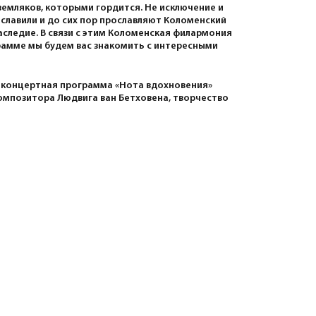
земляков, которыми гордится. Не исключение и
славили и до сих пор прославляют Коломенский
аследие. В связи с этим Коломенская филармония
рамме мы будем вас знакомить с интересными
о концертная программа «Нота вдохновения»
омпозитора Людвига ван Бетховена, творчество