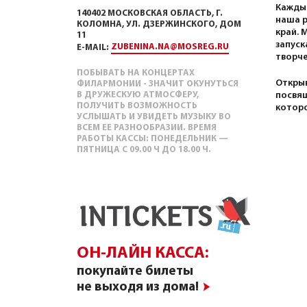
Каждый
140402 МОСКОВСКАЯ ОБЛАСТЬ, Г.
наша р
КОЛОМНА, УЛ. ДЗЕРЖИНСКОГО, ДОМ
край. 
11
запуск
ZUBENINA.NA@MOSREG.RU
E-MAIL:
творче
ПОБЫВАТЬ НА КОНЦЕРТАХ
Открыв
ФИЛАРМОНИИ - ЗНАЧИТ ОКУНУТЬСЯ
В ДРУЖЕСКУЮ АТМОСФЕРУ,
посвящ
ПОЛУЧИТЬ ВОЗМОЖНОСТЬ
которо
УСЛЫШАТЬ И УВИДЕТЬ МУЗЫКУ ВО
ВСЕМ ЕЕ РАЗНООБРАЗИИ. ВРЕМЯ
РАБОТЫ КАССЫ: ПОНЕДЕЛЬНИК —
ПЯТНИЦА С 09.00 Ч ДО 18.00 Ч.
ОН-ЛАЙН КАССА:
покупайте билеты
не выходя из дома!