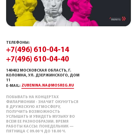
ТЕЛЕФОНЫ:
+7(496) 610-04-14
+7(496) 610-04-40
140402 МОСКОВСКАЯ ОБЛАСТЬ, Г.
КОЛОМНА, УЛ. ДЗЕРЖИНСКОГО, ДОМ
11
ZUBENINA.NA@MOSREG.RU
E-MAIL:
ПОБЫВАТЬ НА КОНЦЕРТАХ
ФИЛАРМОНИИ - ЗНАЧИТ ОКУНУТЬСЯ
В ДРУЖЕСКУЮ АТМОСФЕРУ,
ПОЛУЧИТЬ ВОЗМОЖНОСТЬ
УСЛЫШАТЬ И УВИДЕТЬ МУЗЫКУ ВО
ВСЕМ ЕЕ РАЗНООБРАЗИИ. ВРЕМЯ
РАБОТЫ КАССЫ: ПОНЕДЕЛЬНИК —
ПЯТНИЦА С 09.00 Ч ДО 18.00 Ч.