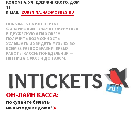
КОЛОМНА, УЛ. ДЗЕРЖИНСКОГО, ДОМ
11
ZUBENINA.NA@MOSREG.RU
E-MAIL:
ПОБЫВАТЬ НА КОНЦЕРТАХ
ФИЛАРМОНИИ - ЗНАЧИТ ОКУНУТЬСЯ
В ДРУЖЕСКУЮ АТМОСФЕРУ,
ПОЛУЧИТЬ ВОЗМОЖНОСТЬ
УСЛЫШАТЬ И УВИДЕТЬ МУЗЫКУ ВО
ВСЕМ ЕЕ РАЗНООБРАЗИИ. ВРЕМЯ
РАБОТЫ КАССЫ: ПОНЕДЕЛЬНИК —
ПЯТНИЦА С 09.00 Ч ДО 18.00 Ч.
ОН-ЛАЙН КАССА:
покупайте билеты
не выходя из дома!