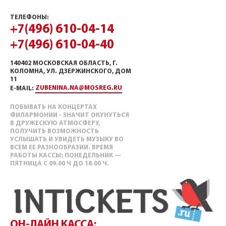
ТЕЛЕФОНЫ:
+7(496) 610-04-14
+7(496) 610-04-40
140402 МОСКОВСКАЯ ОБЛАСТЬ, Г.
КОЛОМНА, УЛ. ДЗЕРЖИНСКОГО, ДОМ
11
ZUBENINA.NA@MOSREG.RU
E-MAIL:
ПОБЫВАТЬ НА КОНЦЕРТАХ
ФИЛАРМОНИИ - ЗНАЧИТ ОКУНУТЬСЯ
В ДРУЖЕСКУЮ АТМОСФЕРУ,
ПОЛУЧИТЬ ВОЗМОЖНОСТЬ
УСЛЫШАТЬ И УВИДЕТЬ МУЗЫКУ ВО
ВСЕМ ЕЕ РАЗНООБРАЗИИ. ВРЕМЯ
РАБОТЫ КАССЫ: ПОНЕДЕЛЬНИК —
ПЯТНИЦА С 09.00 Ч ДО 18.00 Ч.
ОН-ЛАЙН КАССА: