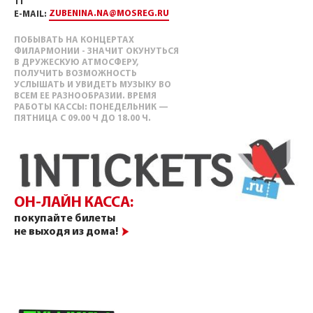
11
ZUBENINA.NA@MOSREG.RU
E-MAIL:
ПОБЫВАТЬ НА КОНЦЕРТАХ
ФИЛАРМОНИИ - ЗНАЧИТ ОКУНУТЬСЯ
В ДРУЖЕСКУЮ АТМОСФЕРУ,
ПОЛУЧИТЬ ВОЗМОЖНОСТЬ
УСЛЫШАТЬ И УВИДЕТЬ МУЗЫКУ ВО
ВСЕМ ЕЕ РАЗНООБРАЗИИ. ВРЕМЯ
РАБОТЫ КАССЫ: ПОНЕДЕЛЬНИК —
ПЯТНИЦА С 09.00 Ч ДО 18.00 Ч.
ОН-ЛАЙН КАССА:
покупайте билеты
не выходя из дома!