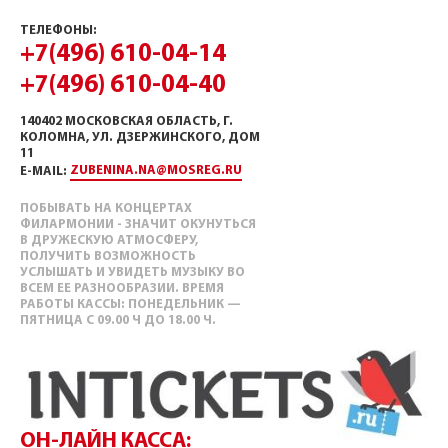
ТЕЛЕФОНЫ:
+7(496) 610-04-14
+7(496) 610-04-40
140402 МОСКОВСКАЯ ОБЛАСТЬ, Г.
КОЛОМНА, УЛ. ДЗЕРЖИНСКОГО, ДОМ
11
ZUBENINA.NA@MOSREG.RU
E-MAIL:
ПОБЫВАТЬ НА КОНЦЕРТАХ
ФИЛАРМОНИИ - ЗНАЧИТ ОКУНУТЬСЯ
В ДРУЖЕСКУЮ АТМОСФЕРУ,
ПОЛУЧИТЬ ВОЗМОЖНОСТЬ
УСЛЫШАТЬ И УВИДЕТЬ МУЗЫКУ ВО
ВСЕМ ЕЕ РАЗНООБРАЗИИ. ВРЕМЯ
РАБОТЫ КАССЫ: ПОНЕДЕЛЬНИК —
ПЯТНИЦА С 09.00 Ч ДО 18.00 Ч.
ОН-ЛАЙН КАССА: