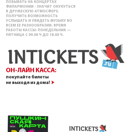
ПОБЫВАТЬ НА КОНЦЕРТАХ
ФИЛАРМОНИИ - ЗНАЧИТ ОКУНУТЬСЯ
В ДРУЖЕСКУЮ АТМОСФЕРУ,
ПОЛУЧИТЬ ВОЗМОЖНОСТЬ
УСЛЫШАТЬ И УВИДЕТЬ МУЗЫКУ ВО
ВСЕМ ЕЕ РАЗНООБРАЗИИ. ВРЕМЯ
РАБОТЫ КАССЫ: ПОНЕДЕЛЬНИК —
ПЯТНИЦА С 09.00 Ч ДО 18.00 Ч.
ОН-ЛАЙН КАССА:
покупайте билеты
не выходя из дома!