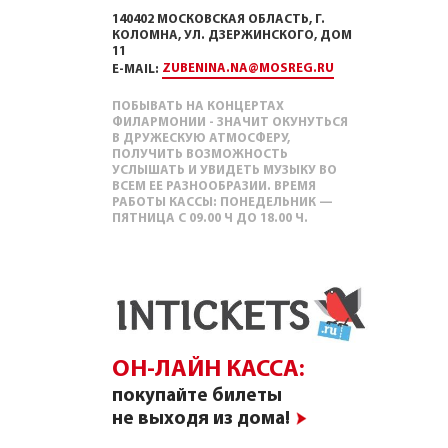
140402 МОСКОВСКАЯ ОБЛАСТЬ, Г.
КОЛОМНА, УЛ. ДЗЕРЖИНСКОГО, ДОМ
11
ZUBENINA.NA@MOSREG.RU
E-MAIL:
ПОБЫВАТЬ НА КОНЦЕРТАХ
ФИЛАРМОНИИ - ЗНАЧИТ ОКУНУТЬСЯ
В ДРУЖЕСКУЮ АТМОСФЕРУ,
ПОЛУЧИТЬ ВОЗМОЖНОСТЬ
УСЛЫШАТЬ И УВИДЕТЬ МУЗЫКУ ВО
ВСЕМ ЕЕ РАЗНООБРАЗИИ. ВРЕМЯ
РАБОТЫ КАССЫ: ПОНЕДЕЛЬНИК —
ПЯТНИЦА С 09.00 Ч ДО 18.00 Ч.
ОН-ЛАЙН КАССА:
покупайте билеты
не выходя из дома!