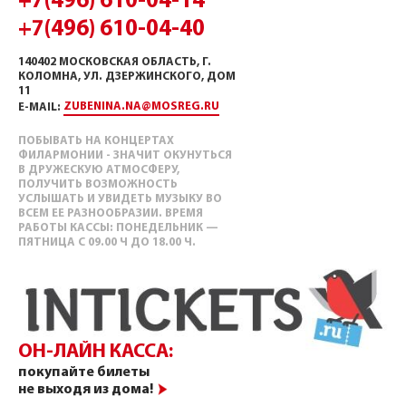
+7(496) 610-04-14
+7(496) 610-04-40
140402 МОСКОВСКАЯ ОБЛАСТЬ, Г.
КОЛОМНА, УЛ. ДЗЕРЖИНСКОГО, ДОМ
11
ZUBENINA.NA@MOSREG.RU
E-MAIL:
ПОБЫВАТЬ НА КОНЦЕРТАХ
ФИЛАРМОНИИ - ЗНАЧИТ ОКУНУТЬСЯ
В ДРУЖЕСКУЮ АТМОСФЕРУ,
ПОЛУЧИТЬ ВОЗМОЖНОСТЬ
УСЛЫШАТЬ И УВИДЕТЬ МУЗЫКУ ВО
ВСЕМ ЕЕ РАЗНООБРАЗИИ. ВРЕМЯ
РАБОТЫ КАССЫ: ПОНЕДЕЛЬНИК —
ПЯТНИЦА С 09.00 Ч ДО 18.00 Ч.
ОН-ЛАЙН КАССА:
покупайте билеты
не выходя из дома!