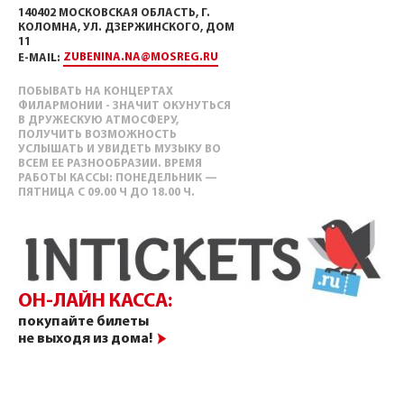
140402 МОСКОВСКАЯ ОБЛАСТЬ, Г.
КОЛОМНА, УЛ. ДЗЕРЖИНСКОГО, ДОМ
11
ZUBENINA.NA@MOSREG.RU
E-MAIL:
ПОБЫВАТЬ НА КОНЦЕРТАХ
ФИЛАРМОНИИ - ЗНАЧИТ ОКУНУТЬСЯ
В ДРУЖЕСКУЮ АТМОСФЕРУ,
ПОЛУЧИТЬ ВОЗМОЖНОСТЬ
УСЛЫШАТЬ И УВИДЕТЬ МУЗЫКУ ВО
ВСЕМ ЕЕ РАЗНООБРАЗИИ. ВРЕМЯ
РАБОТЫ КАССЫ: ПОНЕДЕЛЬНИК —
ПЯТНИЦА С 09.00 Ч ДО 18.00 Ч.
ОН-ЛАЙН КАССА:
покупайте билеты
не выходя из дома!