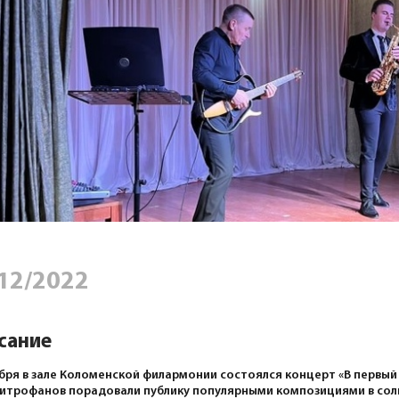
12/2022
сание
бря в зале Коломенской филармонии состоялся концерт «В первый
итрофанов порадовали публику популярными композициями в соль