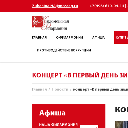
Zubenina.NA@mosreg.ru
+7(496) 610-04-14 | 
ГЛАВНАЯ
О ФИЛАРМОНИИ
АФИША
КУПИТЬ
ПРОТИВОДЕЙСТВИЕ КОРРУПЦИИ
КОНЦЕРТ «В ПЕРВЫЙ ДЕНЬ З
Главная
/
Новости
/
концерт «В первый день зим
ко
Афиша
НАША ФИЛАРМОНИЯ