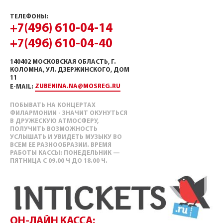
ТЕЛЕФОНЫ:
+7(496) 610-04-14
+7(496) 610-04-40
140402 МОСКОВСКАЯ ОБЛАСТЬ, Г.
КОЛОМНА, УЛ. ДЗЕРЖИНСКОГО, ДОМ
11
ZUBENINA.NA@MOSREG.RU
E-MAIL:
ПОБЫВАТЬ НА КОНЦЕРТАХ
ФИЛАРМОНИИ - ЗНАЧИТ ОКУНУТЬСЯ
В ДРУЖЕСКУЮ АТМОСФЕРУ,
ПОЛУЧИТЬ ВОЗМОЖНОСТЬ
УСЛЫШАТЬ И УВИДЕТЬ МУЗЫКУ ВО
ВСЕМ ЕЕ РАЗНООБРАЗИИ. ВРЕМЯ
РАБОТЫ КАССЫ: ПОНЕДЕЛЬНИК —
ПЯТНИЦА С 09.00 Ч ДО 18.00 Ч.
ОН-ЛАЙН КАССА: