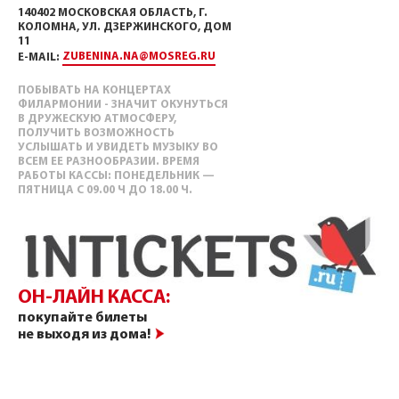
140402 МОСКОВСКАЯ ОБЛАСТЬ, Г.
КОЛОМНА, УЛ. ДЗЕРЖИНСКОГО, ДОМ
11
ZUBENINA.NA@MOSREG.RU
E-MAIL:
ПОБЫВАТЬ НА КОНЦЕРТАХ
ФИЛАРМОНИИ - ЗНАЧИТ ОКУНУТЬСЯ
В ДРУЖЕСКУЮ АТМОСФЕРУ,
ПОЛУЧИТЬ ВОЗМОЖНОСТЬ
УСЛЫШАТЬ И УВИДЕТЬ МУЗЫКУ ВО
ВСЕМ ЕЕ РАЗНООБРАЗИИ. ВРЕМЯ
РАБОТЫ КАССЫ: ПОНЕДЕЛЬНИК —
ПЯТНИЦА С 09.00 Ч ДО 18.00 Ч.
ОН-ЛАЙН КАССА:
покупайте билеты
не выходя из дома!