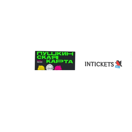
Zubenina.NA@mosreg.ru
+7(496) 610-04-14 | +7