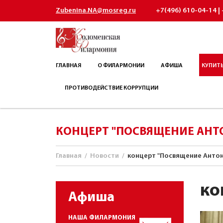
Zubenina.NA@mosreg.ru
+7(496) 610-04-14 | 
ГЛАВНАЯ
О ФИЛАРМОНИИ
АФИША
КУПИТЬ
ПРОТИВОДЕЙСТВИЕ КОРРУПЦИИ
КОНЦЕРТ "ПОСВЯЩЕНИЕ АНТ
Главная
/
Новости
/
концерт "Посвящение Антон
ко
Афиша
НАША ФИЛАРМОНИЯ