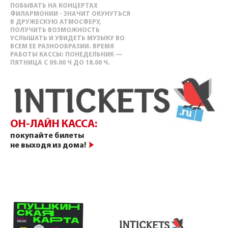
ПОБЫВАТЬ НА КОНЦЕРТАХ
ФИЛАРМОНИИ - ЗНАЧИТ ОКУНУТЬСЯ
В ДРУЖЕСКУЮ АТМОСФЕРУ,
ПОЛУЧИТЬ ВОЗМОЖНОСТЬ
УСЛЫШАТЬ И УВИДЕТЬ МУЗЫКУ ВО
ВСЕМ ЕЕ РАЗНООБРАЗИИ. ВРЕМЯ
РАБОТЫ КАССЫ: ПОНЕДЕЛЬНИК —
ПЯТНИЦА С 09.00 Ч ДО 18.00 Ч.
ОН-ЛАЙН КАССА:
покупайте билеты
не выходя из дома!