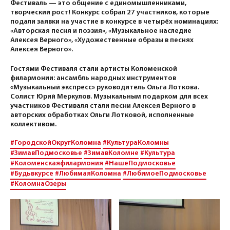
Фестиваль — это общение с единомышленниками,
творческий рост! Конкурс собрал 27 участников, которые
подали заявки на участие в конкурсе в четырёх номинациях:
«Авторская песня и поэзия», «Музыкальное наследие
Алексея Верного», «Художественные образы в песнях
Алексея Верного».
Гостями Фестиваля стали артисты Коломенской
филармонии: ансамбль народных инструментов
«Музыкальный экспресс» руководитель Ольга Лоткова.
Солист Юрий Меркулов. Музыкальным подарком для всех
участников Фестиваля стали песни Алексея Верного в
авторских обработках Ольги Лотковой, исполненные
коллективом.
#ГородскойОкругКоломна
#КультураКоломны
#ЗимавПодмосковье
#ЗимавКоломне
#Культура
#Коломенскаяфилармония
#НашеПодмосковье
#Будьвкурсе
#ЛюбимаяКоломна
#ЛюбимоеПодмосковье
#КоломнаОзеры