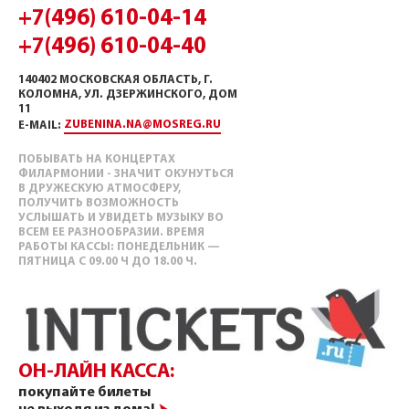
+7(496) 610-04-14
+7(496) 610-04-40
140402 МОСКОВСКАЯ ОБЛАСТЬ, Г.
КОЛОМНА, УЛ. ДЗЕРЖИНСКОГО, ДОМ
11
ZUBENINA.NA@MOSREG.RU
E-MAIL:
ПОБЫВАТЬ НА КОНЦЕРТАХ
ФИЛАРМОНИИ - ЗНАЧИТ ОКУНУТЬСЯ
В ДРУЖЕСКУЮ АТМОСФЕРУ,
ПОЛУЧИТЬ ВОЗМОЖНОСТЬ
УСЛЫШАТЬ И УВИДЕТЬ МУЗЫКУ ВО
ВСЕМ ЕЕ РАЗНООБРАЗИИ. ВРЕМЯ
РАБОТЫ КАССЫ: ПОНЕДЕЛЬНИК —
ПЯТНИЦА С 09.00 Ч ДО 18.00 Ч.
ОН-ЛАЙН КАССА:
покупайте билеты