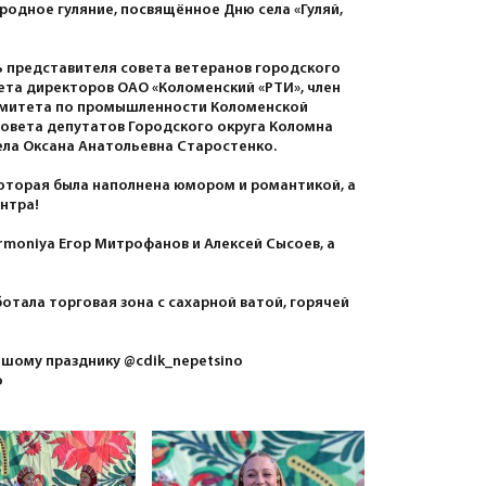
родное гуляние, посвящённое Дню села «Гуляй,
ь представителя совета ветеранов городского
ета директоров ОАО «Коломенский «РТИ», член
омитета по промышленности Коломенской
овета депутатов Городского округа Коломна
ела Оксана Анатольевна Старостенко.
 которая была наполнена юмором и романтикой, а
нтра!
moniya Егор Митрофанов и Алексей Сысоев, а
отала торговая зона с сахарной ватой, горячей
ьшому празднику @cdik_nepetsino
o