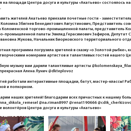
я на площади Центра досуга и культуры «Акатьево» состоялось на
.
вить жителей Акатьево приехали почетные гости - заместетител
 Коломна Збигнев Бенедиктович Августинович, Представитель сов
а Коломенской торгово-промышленной палаты, представитель К
о-промышленной палаты Эвклид Герасимович Зафиров, Депутат С
вановна Жукова, Начальник Биорковского территориального отд
тная программа погрузила зрителей в сказку «о Золотой рыбке»,
творческими номерами артистов и талантливых гостей нашего Це
ную музыку вам дарили талантливые артисты @kolomenskaya_filar
прекрасная Алена Лунич @dkteplovoz
тей работали интерактивные площадки, батут, мастер-классы! Раб
зой и попкорном.
арим наших зрителей! Благодарим всех причастных к нашему бол
na_shkola_remesel @na.riman8997 @renat190666 @cdik_cherkizov
е волонтёров Центра досуга и культуры «Акатьево»