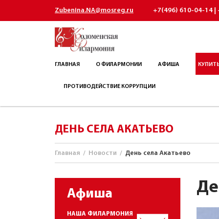
Zubenina.NA@mosreg.ru
+7(496) 610-04-14 | 
ГЛАВНАЯ
О ФИЛАРМОНИИ
АФИША
КУПИТЬ
ПРОТИВОДЕЙСТВИЕ КОРРУПЦИИ
ДЕНЬ СЕЛА АКАТЬЕВО
Главная
/
Новости
/
День села Акатьево
Де
Афиша
НАША ФИЛАРМОНИЯ