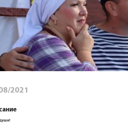
08/2021
сание
 душа!