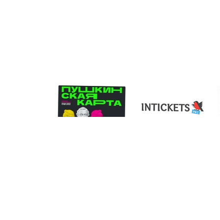
Zubenina.NA@mosreg.ru
+7(496) 610-04-14 | +7