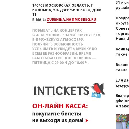
31 июл
140402 МОСКОВСКАЯ ОБЛАСТЬ, Г.
душа!»
КОЛОМНА, УЛ. ДЗЕРЖИНСКОГО, ДОМ
11
Поздра
ZUBENINA.NA@MOSREG.RU
E-MAIL:
округа
Совет
ПОБЫВАТЬ НА КОНЦЕРТАХ
торгов
ФИЛАРМОНИИ - ЗНАЧИТ ОКУНУТЬСЯ
Нина И
В ДРУЖЕСКУЮ АТМОСФЕРУ,
ПОЛУЧИТЬ ВОЗМОЖНОСТЬ
УСЛЫШАТЬ И УВИДЕТЬ МУЗЫКУ ВО
Концер
ВСЕМ ЕЕ РАЗНООБРАЗИИ. ВРЕМЯ
также 
РАБОТЫ КАССЫ: ПОНЕДЕЛЬНИК —
ПЯТНИЦА С 09.00 Ч ДО 18.00 Ч.
Волшеб
также 
Для де
кукуру
Благод
@kolom
ОН-ЛАЙН КАССА:
А такж
покупайте билеты
не выходя из дома!