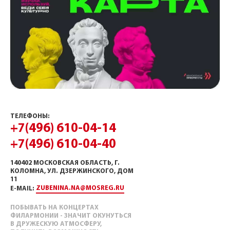
ТЕЛЕФОНЫ:
+7(496) 610-04-14
+7(496) 610-04-40
140402 МОСКОВСКАЯ ОБЛАСТЬ, Г.
КОЛОМНА, УЛ. ДЗЕРЖИНСКОГО, ДОМ
11
ZUBENINA.NA@MOSREG.RU
E-MAIL:
ПОБЫВАТЬ НА КОНЦЕРТАХ
ФИЛАРМОНИИ - ЗНАЧИТ ОКУНУТЬСЯ
В ДРУЖЕСКУЮ АТМОСФЕРУ,