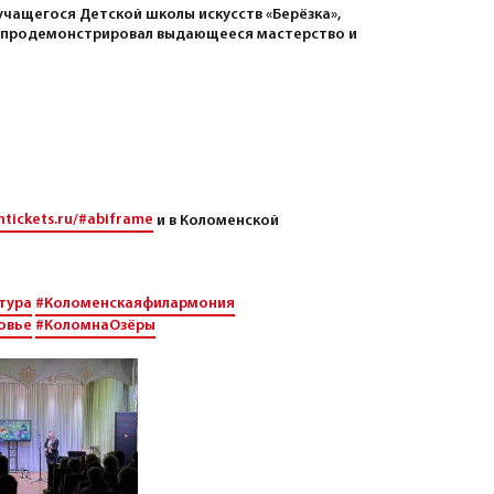
учащегося Детской школы искусств «Берёзка»,
 продемонстрировал выдающееся мастерство и
ntickets.ru/#abiframe
и в Коломенской
тура
#Коломенскаяфилармония
овье
#КоломнаОзёры