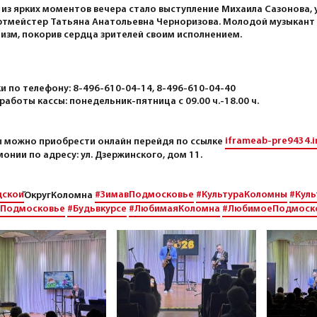
из ярких моментов вечера стало выступление Михаила Сазонова, 
ртмейстер Татьяна Анатольевна Черноризова. Молодой музыкант
изм, покорив сердца зрителей своим исполнением.
и по телефону: 8-496-610-04-14, 8-496-610-04-40
работы кассы: понедельник-пятница с 09.00 ч.-18.00 ч.
iframeab-pre9434.i
 можно приобрести онлайн перейдя по ссылке
онии по адресу: ул. Дзержинского, дом 11.
дскои
#ЗимавПодмосковье
#КультураКоломны
#Куль
̆ОкругКоломна
Подмосковье
#Будьвкурсе
#ЛюбимаяКоломна
#ЛюбимоеПодмоск