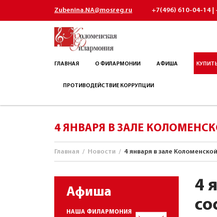
Zubenina.NA@mosreg.ru
+7(496) 610-04-14 | 
ГЛАВНАЯ
О ФИЛАРМОНИИ
АФИША
КУПИТЬ
ПРОТИВОДЕЙСТВИЕ КОРРУПЦИИ
4 ЯНВАРЯ В ЗАЛЕ КОЛОМЕНС
Главная
/
Новости
/
4 января в зале Коломенско
4 
Афиша
со
НАША ФИЛАРМОНИЯ