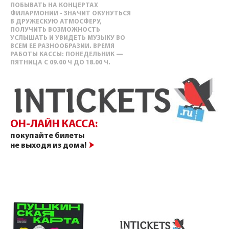
ПОБЫВАТЬ НА КОНЦЕРТАХ
ФИЛАРМОНИИ - ЗНАЧИТ ОКУНУТЬСЯ
В ДРУЖЕСКУЮ АТМОСФЕРУ,
ПОЛУЧИТЬ ВОЗМОЖНОСТЬ
УСЛЫШАТЬ И УВИДЕТЬ МУЗЫКУ ВО
ВСЕМ ЕЕ РАЗНООБРАЗИИ. ВРЕМЯ
РАБОТЫ КАССЫ: ПОНЕДЕЛЬНИК —
ПЯТНИЦА С 09.00 Ч ДО 18.00 Ч.
ОН-ЛАЙН КАССА:
покупайте билеты
не выходя из дома!