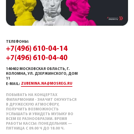
ТЕЛЕФОНЫ:
+7(496) 610-04-14
+7(496) 610-04-40
140402 МОСКОВСКАЯ ОБЛАСТЬ, Г.
КОЛОМНА, УЛ. ДЗЕРЖИНСКОГО, ДОМ
11
ZUBENINA.NA@MOSREG.RU
E-MAIL:
ПОБЫВАТЬ НА КОНЦЕРТАХ
ФИЛАРМОНИИ - ЗНАЧИТ ОКУНУТЬСЯ
В ДРУЖЕСКУЮ АТМОСФЕРУ,
ПОЛУЧИТЬ ВОЗМОЖНОСТЬ
УСЛЫШАТЬ И УВИДЕТЬ МУЗЫКУ ВО
ВСЕМ ЕЕ РАЗНООБРАЗИИ. ВРЕМЯ
РАБОТЫ КАССЫ: ПОНЕДЕЛЬНИК —
ПЯТНИЦА С 09.00 Ч ДО 18.00 Ч.