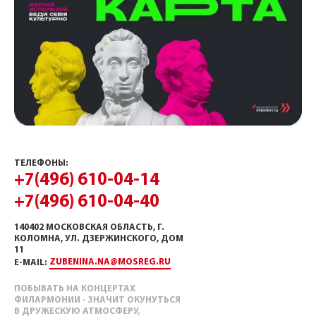
ТЕЛЕФОНЫ:
+7(496) 610-04-14
+7(496) 610-04-40
140402 МОСКОВСКАЯ ОБЛАСТЬ, Г.
КОЛОМНА, УЛ. ДЗЕРЖИНСКОГО, ДОМ
11
ZUBENINA.NA@MOSREG.RU
E-MAIL:
ПОБЫВАТЬ НА КОНЦЕРТАХ
ФИЛАРМОНИИ - ЗНАЧИТ ОКУНУТЬСЯ
В ДРУЖЕСКУЮ АТМОСФЕРУ,