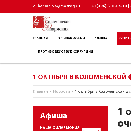
Zubenina.NA@mosreg.ru
+7(496) 610-04-14 | 
ГЛАВНАЯ
О ФИЛАРМОНИИ
АФИША
КУПИТЬ
ПРОТИВОДЕЙСТВИЕ КОРРУПЦИИ
1 ОКТЯБРЯ В КОЛОМЕНСКОЙ
Главная
/
Новости
/
1 октября в Коломенской фи
1 
Афиша
оч
НАША ФИЛАРМОНИЯ