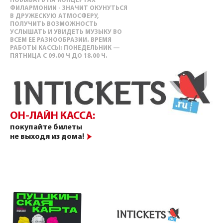
ПОБЫВАТЬ НА КОНЦЕРТАХ
ФИЛАРМОНИИ - ЗНАЧИТ ОКУНУТЬСЯ
В ДРУЖЕСКУЮ АТМОСФЕРУ,
ПОЛУЧИТЬ ВОЗМОЖНОСТЬ
УСЛЫШАТЬ И УВИДЕТЬ МУЗЫКУ ВО
ВСЕМ ЕЕ РАЗНООБРАЗИИ. ВРЕМЯ
РАБОТЫ КАССЫ: ПОНЕДЕЛЬНИК —
ПЯТНИЦА С 09.00 Ч ДО 18.00 Ч.
ОН-ЛАЙН КАССА:
покупайте билеты
не выходя из дома!