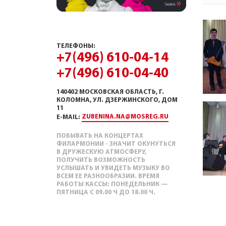
ТЕЛЕФОНЫ:
+7(496) 610-04-14
+7(496) 610-04-40
140402 МОСКОВСКАЯ ОБЛАСТЬ, Г.
КОЛОМНА, УЛ. ДЗЕРЖИНСКОГО, ДОМ
11
ZUBENINA.NA@MOSREG.RU
E-MAIL:
ПОБЫВАТЬ НА КОНЦЕРТАХ
ФИЛАРМОНИИ - ЗНАЧИТ ОКУНУТЬСЯ
В ДРУЖЕСКУЮ АТМОСФЕРУ,
ПОЛУЧИТЬ ВОЗМОЖНОСТЬ
УСЛЫШАТЬ И УВИДЕТЬ МУЗЫКУ ВО
ВСЕМ ЕЕ РАЗНООБРАЗИИ. ВРЕМЯ
РАБОТЫ КАССЫ: ПОНЕДЕЛЬНИК —
ПЯТНИЦА С 09.00 Ч ДО 18.00 Ч.