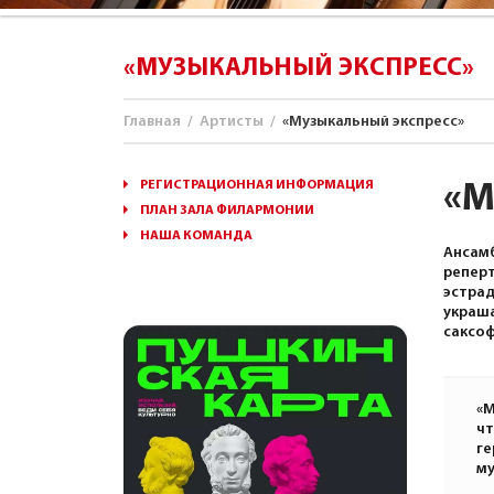
«МУЗЫКАЛЬНЫЙ ЭКСПРЕСС»
Главная
/
Артисты
/
«Музыкальный экспресс»
РЕГИСТРАЦИОННАЯ ИНФОРМАЦИЯ
«М
ПЛАН ЗАЛА ФИЛАРМОНИИ
НАША КОМАНДА
Ансамб
реперт
эстрад
украша
саксоф
«М
чт
ге
му