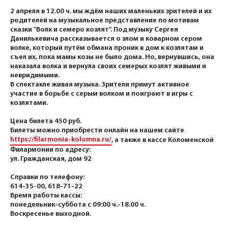
2 апреля в 12.00 ч. мы ждём наших маленьких зрителей и их
родителей на музыкальное представление по мотивам
сказки "Волк и семеро козлят". Под музыку Сергея
Данилькевича рассказывается о злом и коварном сером
волке, который путëм обмана проник в дом к козлятам и
съел их, пока мамы козы не было дома. Но, вернувшись, она
наказала волка и вернула своих семерых козлят живыми и
невридимыми.
В спектакле живая музыка. Зрители примут активное
участие в борьбе с серым волком и поиграют в игры с
козлятами.
Цена билета 450 руб.
Билеты можно приобрести онлайн на нашем сайте
https://filarmonia-kolomna.ru/
, а также в кассе Коломенской
Филармонии по адресу:
ул. Гражданская, дом 92
Справки по телефону:
614-35-00, 618-71-22
Время работы кассы:
понедельник-суббота с 09:00 ч.-18.00 ч.
Воскресенье выходной.