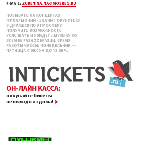
ZUBENINA.NA@MOSREG.RU
E-MAIL:
ПОБЫВАТЬ НА КОНЦЕРТАХ
ФИЛАРМОНИИ - ЗНАЧИТ ОКУНУТЬСЯ
В ДРУЖЕСКУЮ АТМОСФЕРУ,
ПОЛУЧИТЬ ВОЗМОЖНОСТЬ
УСЛЫШАТЬ И УВИДЕТЬ МУЗЫКУ ВО
ВСЕМ ЕЕ РАЗНООБРАЗИИ. ВРЕМЯ
РАБОТЫ КАССЫ: ПОНЕДЕЛЬНИК —
ПЯТНИЦА С 09.00 Ч ДО 18.00 Ч.
ОН-ЛАЙН КАССА:
покупайте билеты
не выходя из дома!