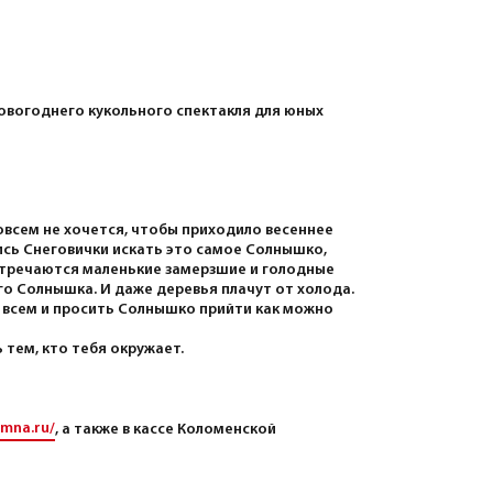
 новогоднего кукольного спектакля для юных
 совсем не хочется, чтобы приходило весеннее
ись Снеговички искать это самое Солнышко,
встречаются маленькие замерзшие и голодные
о Солнышка. И даже деревья плачут от холода.
 всем и просить Солнышко прийти как можно
тем, кто тебя окружает.
omna.ru/
, а также в кассе Коломенской