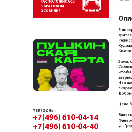
РАСПОЛОЖИЛАСЬ
В КРАСИВОМ
ОСОБНЯКЕ
Опи
5 янва
зрител
Режисс
Художн
Композ
Зима, 
Солныш
чтобы 
зверюш
Что же
скоре
Добрый
Цена б
ТЕЛЕФОНЫ:
Билеты
+7(496) 610-04-14
Филарм
+7(496) 610-04-40
ул. Гр