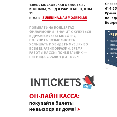
Справк
140402 МОСКОВСКАЯ ОБЛАСТЬ, Г.
614-35
КОЛОМНА, УЛ. ДЗЕРЖИНСКОГО, ДОМ
Время 
11
понеде
ZUBENINA.NA@MOSREG.RU
E-MAIL:
Воскре
ПОБЫВАТЬ НА КОНЦЕРТАХ
ФИЛАРМОНИИ - ЗНАЧИТ ОКУНУТЬСЯ
В ДРУЖЕСКУЮ АТМОСФЕРУ,
ПОЛУЧИТЬ ВОЗМОЖНОСТЬ
УСЛЫШАТЬ И УВИДЕТЬ МУЗЫКУ ВО
ВСЕМ ЕЕ РАЗНООБРАЗИИ. ВРЕМЯ
РАБОТЫ КАССЫ: ПОНЕДЕЛЬНИК —
ПЯТНИЦА С 09.00 Ч ДО 18.00 Ч.
ОН-ЛАЙН КАССА:
покупайте билеты
не выходя из дома!