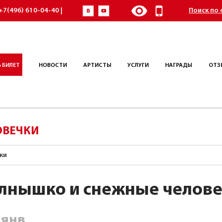
+7(496) 610-04-40 |
Поиск по 
 БИЛЕТ
НОВОСТИ
АРТИСТЫ
УСЛУГИ
НАГРАДЫ
ОТЗ
ОВЕЧКИ
ки
лнышко и снежные челов
янв