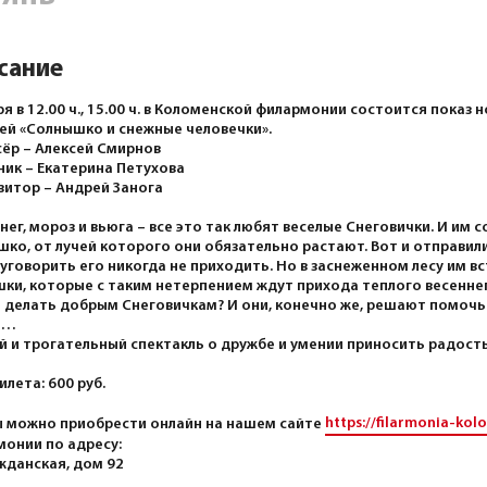
сание
ря в 12.00 ч., 15.00 ч. в Коломенской филармонии состоится показ
ей «Солнышко и снежные человечки».
ёр – Алексей Смирнов
ик – Екатерина Петухова
итор – Андрей Занога
снег, мороз и вьюга – все это так любят веселые Снеговички. И им
ко, от лучей которого они обязательно растают. Вот и отправил
уговорить его никогда не приходить. Но в заснеженном лесу им 
ки, которые с таким нетерпением ждут прихода теплого весеннег
 делать добрым Снеговичкам? И они, конечно же, решают помочь
е…
 и трогательный спектакль о дружбе и умении приносить радость 
илета: 600 руб.
https://filarmonia-kol
 можно приобрести онлайн на нашем сайте
онии по адресу:
ажданская, дом 92