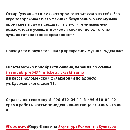
Оскар Гузман – это имя, которое говорит само за себя. Его
игра завораживает, его техника безупречна, а его музыка
проникает в самое сердце. Не упустите уникальную
возможность услышать живое исполнение одного из
лучших гитаристов современности.
Приходите и окунитесь в мир прекрасной музыки! Ждем вас!
Билеты можно приобрести онлайн, перейдя по ссылке
iframeab-pre9434.intickets.ru/#abiframe
и в кассе Коломенской филармонии по адресу:
ул. Дзержинского, дом 11.
Справки по телефону: 8-496-610-04-14, 8-496-610-04-40
Время работы кассы: понедельник-пятница с 09.00 ч.-18.00
ч.
#Городскои
#КультураКоломны
#Культура
̆ОкругКоломна