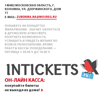
140402 МОСКОВСКАЯ ОБЛАСТЬ, Г.
КОЛОМНА, УЛ. ДЗЕРЖИНСКОГО, ДОМ
11
ZUBENINA.NA@MOSREG.RU
E-MAIL:
ПОБЫВАТЬ НА КОНЦЕРТАХ
ФИЛАРМОНИИ - ЗНАЧИТ ОКУНУТЬСЯ
В ДРУЖЕСКУЮ АТМОСФЕРУ,
ПОЛУЧИТЬ ВОЗМОЖНОСТЬ
УСЛЫШАТЬ И УВИДЕТЬ МУЗЫКУ ВО
ВСЕМ ЕЕ РАЗНООБРАЗИИ. ВРЕМЯ
РАБОТЫ КАССЫ: ПОНЕДЕЛЬНИК —
ПЯТНИЦА С 09.00 Ч ДО 18.00 Ч.
ОН-ЛАЙН КАССА:
покупайте билеты
не выходя из дома!