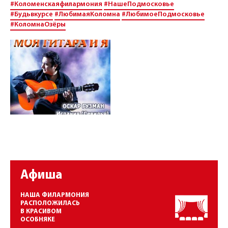
#Коломенскаяфилармония
#НашеПодмосковье
#Будьвкурсе
#ЛюбимаяКоломна
#ЛюбимоеПодмосковье
#КоломнаОзёры
Афиша
НАША ФИЛАРМОНИЯ
РАСПОЛОЖИЛАСЬ
В КРАСИВОМ
ОСОБНЯКЕ