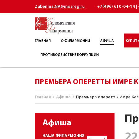
Zubenina.NA@mosreg.ru
+7(496) 610-04-14 | 
ГЛАВНАЯ
О ФИЛАРМОНИИ
АФИША
КУПИТЬ
ПРОТИВОДЕЙСТВИЕ КОРРУПЦИИ
ПРЕМЬЕРА ОПЕРЕТТЫ ИМРЕ 
Главная
/
Афиша
/
Премьера оперетты Имре Кал
Пр
Афиша
22
НАША ФИЛАРМОНИЯ