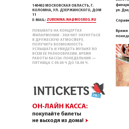
филарм
140402 МОСКОВСКАЯ ОБЛАСТЬ, Г.
ул. Дз
КОЛОМНА, УЛ. ДЗЕРЖИНСКОГО, ДОМ
11
ZUBENINA.NA@MOSREG.RU
E-MAIL:
Справк
Время 
ПОБЫВАТЬ НА КОНЦЕРТАХ
ФИЛАРМОНИИ - ЗНАЧИТ ОКУНУТЬСЯ
понеде
В ДРУЖЕСКУЮ АТМОСФЕРУ,
ПОЛУЧИТЬ ВОЗМОЖНОСТЬ
УСЛЫШАТЬ И УВИДЕТЬ МУЗЫКУ ВО
ВСЕМ ЕЕ РАЗНООБРАЗИИ. ВРЕМЯ
РАБОТЫ КАССЫ: ПОНЕДЕЛЬНИК —
ПЯТНИЦА С 09.00 Ч ДО 18.00 Ч.
ОН-ЛАЙН КАССА:
покупайте билеты
не выходя из дома!