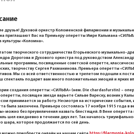
сание
е друзья! Духовой оркестр Коломенской филармонии и музыкаль
ина приглашают Вас на Премьеру оперетты Имре Кальмана «СИЛЬВА»
 культуры «Коломна».
татом творческого сотрудничества Егорьевского музыкально-др
ндра Дорогова и Духового оркестра под руководством Александр
льные программы, посвященные советской оперетте, классическо
ских, творчеству Сергея Рахманинова. Премьера оперетты «СИЛЬВ
тивов. Мы со всей ответственностью и трепетом подошли к пост
ш спектакль подарит вам много положительных эмоций и ярких в
ории создания оперетты: «СИЛЬВА» (нем. Die chardasfurstin) – оп
оперетты, посвящен звезде варьете Сильве Вареску, возник у Кал
сом принимается за работу. Несмотря на исторические события, и
та была закончена. Премьера состоялась 17 ноября 1915 года в в
ы» можно без преувеличения назвать блестящей. В Вене оперетта 
кль шел ежедневно в течении двух лет. Так началось триумфально
о шара, которое продолжается по сей день.
https://filarmonia-kol
 можно приобрести онлайн на нашем сайте