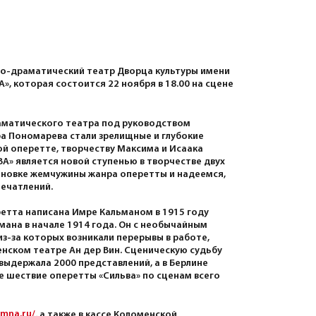
но-драматический театр Дворца культуры имени
, которая состоится 22 ноября в 18.00 на сцене
аматического театра под руководством
а Пономарева стали зрелищные и глубокие
й оперетте, творчеству Максима и Исаака
А» является новой ступенью в творчестве двух
ановке жемчужины жанра оперетты и надеемся,
печатлений.
еретта написана Имре Кальманом в 1915 году
ьмана в начале 1914 года. Он с необычайным
з-за которых возникали перерывы в работе,
енском театре Ан дер Вин. Сценическую судьбу
выдержала 2000 представлений, а в Берлине
е шествие оперетты «Сильва» по сценам всего
omna.ru/
, а также в кассе Коломенской