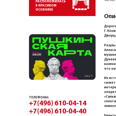
РАСПОЛОЖИЛАСЬ
В КРАСИВОМ
ОСОБНЯКЕ
Опи
Дороги
Г. Кон
Дворца
Резуль
Алекса
музыка
Дунаев
коллек
что на
Из ист
сюжет 
интере
оперет
«Сильв
ТЕЛЕФОНЫ:
спекта
+7(496) 610-04-14
земног
+7(496) 610-04-40
Билеты