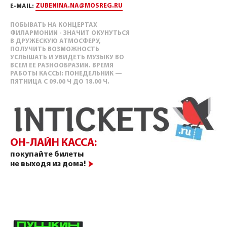
ZUBENINA.NA@MOSREG.RU
E-MAIL:
ПОБЫВАТЬ НА КОНЦЕРТАХ
ФИЛАРМОНИИ - ЗНАЧИТ ОКУНУТЬСЯ
В ДРУЖЕСКУЮ АТМОСФЕРУ,
ПОЛУЧИТЬ ВОЗМОЖНОСТЬ
УСЛЫШАТЬ И УВИДЕТЬ МУЗЫКУ ВО
ВСЕМ ЕЕ РАЗНООБРАЗИИ. ВРЕМЯ
РАБОТЫ КАССЫ: ПОНЕДЕЛЬНИК —
ПЯТНИЦА С 09.00 Ч ДО 18.00 Ч.
ОН-ЛАЙН КАССА:
покупайте билеты
не выходя из дома!