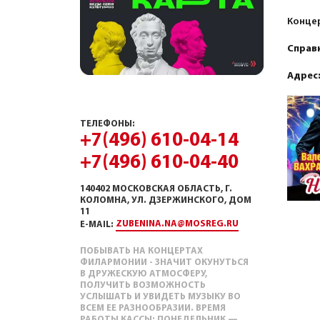
Концер
Справ
Адрес
ТЕЛЕФОНЫ:
+7(496) 610-04-14
+7(496) 610-04-40
140402 МОСКОВСКАЯ ОБЛАСТЬ, Г.
КОЛОМНА, УЛ. ДЗЕРЖИНСКОГО, ДОМ
11
ZUBENINA.NA@MOSREG.RU
E-MAIL:
ПОБЫВАТЬ НА КОНЦЕРТАХ
ФИЛАРМОНИИ - ЗНАЧИТ ОКУНУТЬСЯ
В ДРУЖЕСКУЮ АТМОСФЕРУ,
ПОЛУЧИТЬ ВОЗМОЖНОСТЬ
УСЛЫШАТЬ И УВИДЕТЬ МУЗЫКУ ВО
ВСЕМ ЕЕ РАЗНООБРАЗИИ. ВРЕМЯ
РАБОТЫ КАССЫ: ПОНЕДЕЛЬНИК —