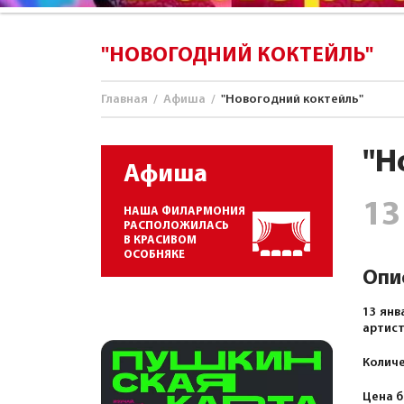
"НОВОГОДНИЙ КОКТЕЙЛЬ"
Главная
/
Афиша
/
"Новогодний коктейль"
"Н
Афиша
13
НАША ФИЛАРМОНИЯ
РАСПОЛОЖИЛАСЬ
В КРАСИВОМ
ОСОБНЯКЕ
Опи
13 янв
артист
Количе
Цена б