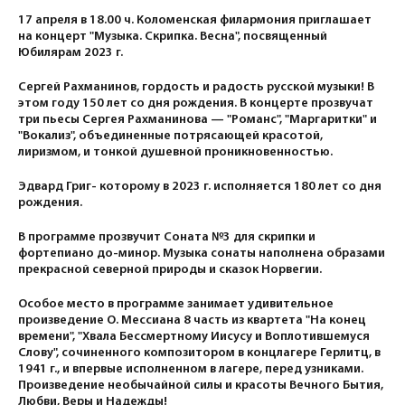
17 апреля в 18.00 ч. Коломенская филармония приглашает
на концерт "Музыка. Скрипка. Весна", посвященный
Юбилярам 2023 г.
Сергей Рахманинов, гордость и радость русской музыки! В
этом году 150 лет со дня рождения. В концерте прозвучат
три пьесы Сергея Рахманинова — "Романс", "Маргаритки" и
"Вокализ", объединенные потрясающей красотой,
лиризмом, и тонкой душевной проникновенностью.
Эдвард Григ- которому в 2023 г. исполняется 180 лет со дня
рождения.
В программе прозвучит Соната №3 для скрипки и
фортепиано до-минор. Музыка сонаты наполнена образами
прекрасной северной природы и сказок Норвегии.
Особое место в программе занимает удивительное
произведение О. Мессиана 8 часть из квартета "На конец
времени", "Хвала Бессмертному Иисусу и Воплотившемуся
Слову", сочиненного композитором в концлагере Герлитц, в
1941 г., и впервые исполненном в лагере, перед узниками.
Произведение необычайной силы и красоты Вечного Бытия,
Любви, Веры и Надежды!