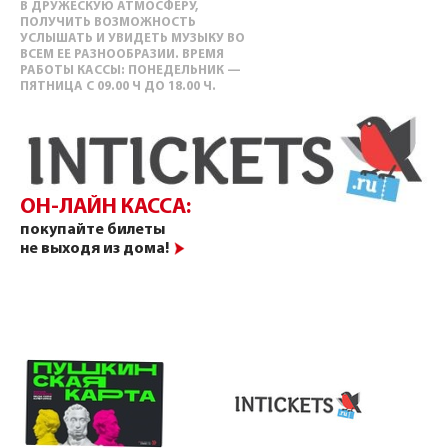
В ДРУЖЕСКУЮ АТМОСФЕРУ,
ПОЛУЧИТЬ ВОЗМОЖНОСТЬ
УСЛЫШАТЬ И УВИДЕТЬ МУЗЫКУ ВО
ВСЕМ ЕЕ РАЗНООБРАЗИИ. ВРЕМЯ
РАБОТЫ КАССЫ: ПОНЕДЕЛЬНИК —
ПЯТНИЦА С 09.00 Ч ДО 18.00 Ч.
ОН-ЛАЙН КАССА:
покупайте билеты
не выходя из дома!