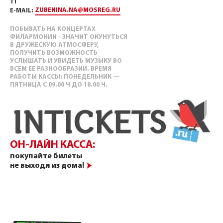
11
ZUBENINA.NA@MOSREG.RU
E-MAIL:
ПОБЫВАТЬ НА КОНЦЕРТАХ
ФИЛАРМОНИИ - ЗНАЧИТ ОКУНУТЬСЯ
В ДРУЖЕСКУЮ АТМОСФЕРУ,
ПОЛУЧИТЬ ВОЗМОЖНОСТЬ
УСЛЫШАТЬ И УВИДЕТЬ МУЗЫКУ ВО
ВСЕМ ЕЕ РАЗНООБРАЗИИ. ВРЕМЯ
РАБОТЫ КАССЫ: ПОНЕДЕЛЬНИК —
ПЯТНИЦА С 09.00 Ч ДО 18.00 Ч.
ОН-ЛАЙН КАССА:
покупайте билеты
не выходя из дома!