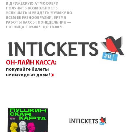
В ДРУЖЕСКУЮ АТМОСФЕРУ,
ПОЛУЧИТЬ ВОЗМОЖНОСТЬ
УСЛЫШАТЬ И УВИДЕТЬ МУЗЫКУ ВО
ВСЕМ ЕЕ РАЗНООБРАЗИИ. ВРЕМЯ
РАБОТЫ КАССЫ: ПОНЕДЕЛЬНИК —
ПЯТНИЦА С 09.00 Ч ДО 18.00 Ч.
ОН-ЛАЙН КАССА:
покупайте билеты
не выходя из дома!