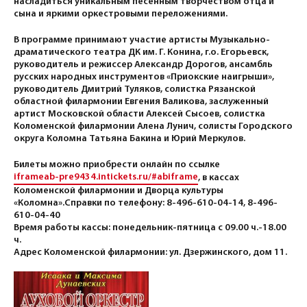
насладиться уникальным песенным творчеством отца и
сына и яркими оркестровыми переложениями.
В программе принимают участие артисты Музыкально-
драматического театра ДК им. Г. Конина, г.о. Егорьевск,
руководитель и режиссер Александр Дорогов, ансамбль
русских народных инструментов «Приокские наигрыши»,
руководитель Дмитрий Туляков, солистка Рязанской
областной филармонии Евгения Валикова, заслуженный
артист Московской области Алексей Сысоев, солистка
Коломенской филармонии Алена Лунич, солисты Городского
округа Коломна Татьяна Бакина и Юрий Меркулов.
Билеты можно приобрести онлайн по ссылке
iframeab-pre9434.intickets.ru/#abiframe
, в кассах
Коломенской филармонии и Дворца культуры
«Коломна».Справки по телефону: 8-496-610-04-14, 8-496-
610-04-40
Время работы кассы: понедельник-пятница с 09.00 ч.-18.00
ч.
Адрес Коломенской филармонии: ул. Дзержинского, дом 11.