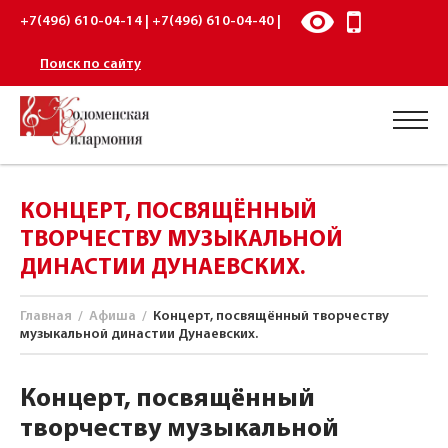
+7(496) 610-04-14 | +7(496) 610-04-40 |
Поиск по сайту
КОНЦЕРТ, ПОСВЯЩЁННЫЙ
ТВОРЧЕСТВУ МУЗЫКАЛЬНОЙ
ДИНАСТИИ ДУНАЕВСКИХ.
Главная
/
Афиша
/
Концерт, посвящённый творчеству
музыкальной династии Дунаевских.
Концерт, посвящённый
творчеству музыкальной