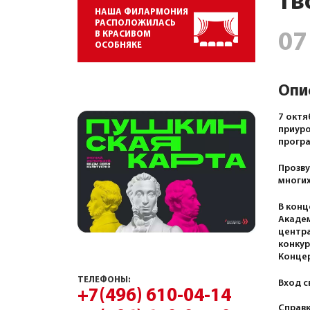
тв
НАША ФИЛАРМОНИЯ
РАСПОЛОЖИЛАСЬ
В КРАСИВОМ
07
ОСОБНЯКЕ
Опи
7 октя
приуро
програ
Прозву
многих
В конц
Академ
центра
конкур
Концер
ТЕЛЕФОНЫ:
Вход с
+7(496) 610-04-14
Справк