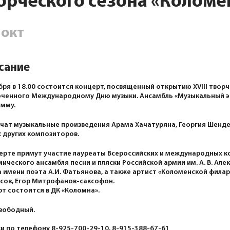
орческого сезона «Колом
окт
сание
бря в 18.00 состоится концерт, посвященный открытию XVIII твор
ченного Международному Дню музыки. Ансамбль «Музыкальный эк
мму.
чат музыкальные произведения Арама Хачатуряна, Георгия Шенде
 других композиторов.
ерте примут участие лауреаты Всероссийских и международных ко
ического ансамбля песни и пляски Российской армии им. А. В. Але
 имени поэта А.И. Фатьянова, а также артист «Коломенской фила
сов, Егор Митрофанов-саксофон.
т состоится в ДК «Коломна».
вободный.
и по телефону 8-925-700-29-10, 8-915-388-67-61