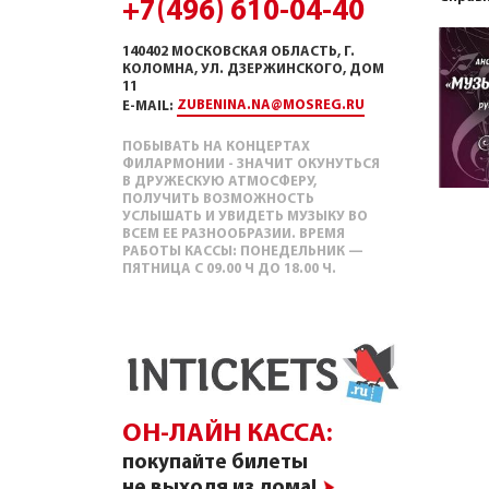
+7(496) 610-04-40
140402 МОСКОВСКАЯ ОБЛАСТЬ, Г.
КОЛОМНА, УЛ. ДЗЕРЖИНСКОГО, ДОМ
11
ZUBENINA.NA@MOSREG.RU
E-MAIL:
ПОБЫВАТЬ НА КОНЦЕРТАХ
ФИЛАРМОНИИ - ЗНАЧИТ ОКУНУТЬСЯ
В ДРУЖЕСКУЮ АТМОСФЕРУ,
ПОЛУЧИТЬ ВОЗМОЖНОСТЬ
УСЛЫШАТЬ И УВИДЕТЬ МУЗЫКУ ВО
ВСЕМ ЕЕ РАЗНООБРАЗИИ. ВРЕМЯ
РАБОТЫ КАССЫ: ПОНЕДЕЛЬНИК —
ПЯТНИЦА С 09.00 Ч ДО 18.00 Ч.
ОН-ЛАЙН КАССА:
покупайте билеты
не выходя из дома!