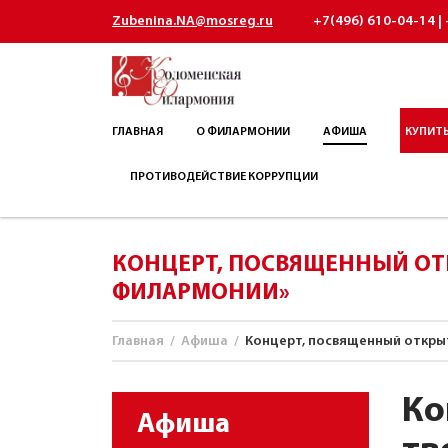
Zubenina.NA@mosreg.ru
+7(496) 610-04-14 | 
ГЛАВНАЯ
О ФИЛАРМОНИИ
АФИША
КУПИТЬ
ПРОТИВОДЕЙСТВИЕ КОРРУПЦИИ
КОНЦЕРТ, ПОСВЯЩЕННЫЙ ОТ
ФИЛАРМОНИИ»
Главная
/
Афиша
/
Концерт, посвященный открыт
Ко
Афиша