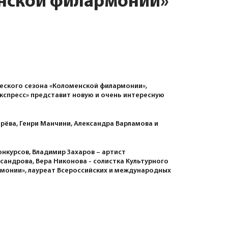
енской филармонии»
ческого сезона «Коломенской филармонии»,
спресс» представит новую и очень интересную
рёва, Генри Манчини, Александра Варламова и
нкурсов, Владимир Захаров – артист
ксандрова, Вера Никонова - солистка Культурного
рмонии», лауреат Всероссийских и международных